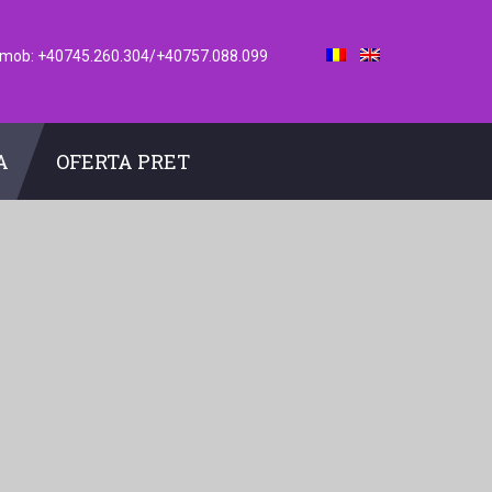
mob: +40745.260.304/+40757.088.099
A
OFERTA PRET