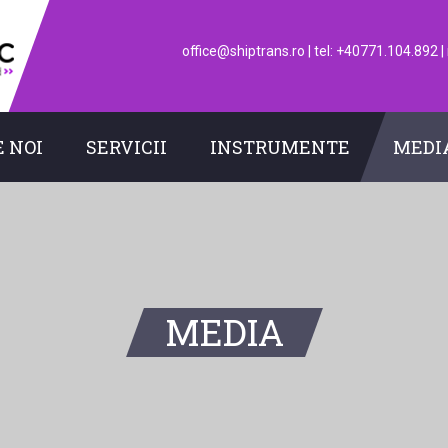
office@shiptrans.ro
|
tel: +40771.104.892
|
 NOI
SERVICII
INSTRUMENTE
MEDI
MEDIA